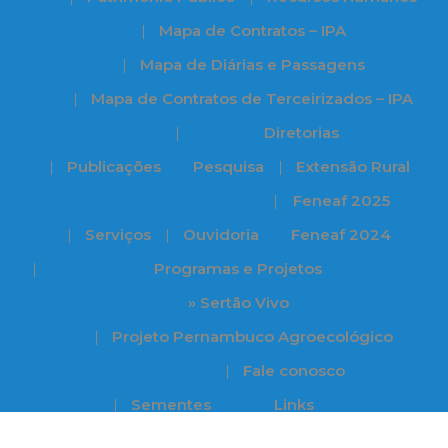
Mapa de Contratos – IPA
Mapa de Diárias e Passagens
Mapa de Contratos de Terceirizados – IPA
Diretorias
Publicações
Pesquisa
Extensão Rural
Feneaf 2025
Serviços
Ouvidoria
Feneaf 2024
Programas e Projetos
» Sertão Vivo
Projeto Pernambuco Agroecológico
Fale conosco
Sementes
Links