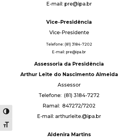
E-mail: pre@ipa.br
Vice
–
Presidência
Vice-Presidente
Telefone: (81) 3184-7202
E-mail: pre@ipa.br
Assessoria da Presidência
Arthur Leite do Nascimento Almeida
Assessor
Telefone: (81) 3184-7272
Ramal: 847272/7202
Alternar alto contraste
E-mail: arthurleite.@ipa.br
Alternar tamanho da fonte
Aldenira Martins