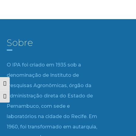
Sobre
O IPA foi criado em 1935 sob a
denominação de Instituto de
Alternar alto contraste
Pesquisas Agronômicas, órgão da
administração direta do Estado de
Alternar tamanho da fonte
Pernambuco, com sede e
laboratórios na cidade do Recife. Em
1960, foi transformado em autarquia,