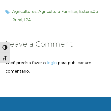
Agricultores
,
Agricultura Familiar
,
Extensão
Rural
,
IPA
Leave a Comment
Alternar alto contraste
Alternar tamanho da fonte
Você precisa fazer o
login
para publicar um
comentário.