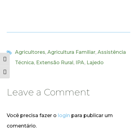
Agricultores
,
Agricultura Familiar
,
Assistência
Alternar alto contraste
Técnica
,
Extensão Rural
,
IPA
,
Lajedo
Alternar tamanho da fonte
Leave a Comment
Você precisa fazer o
login
para publicar um
comentário.