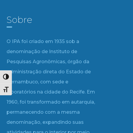
Sobre
O IPA foi criado em 1935 sob a
denominação de Instituto de
Pesquisas Agronômicas, órgão da
administração direta do Estado de
Alternar alto contraste
Pernambuco, com sede e
Alternar tamanho da fonte
laboratórios na cidade do Recife. Em
1960, foi transformado em autarquia,
permanecendo com a mesma
denominação, expandindo suas
atividades para o interior por meio