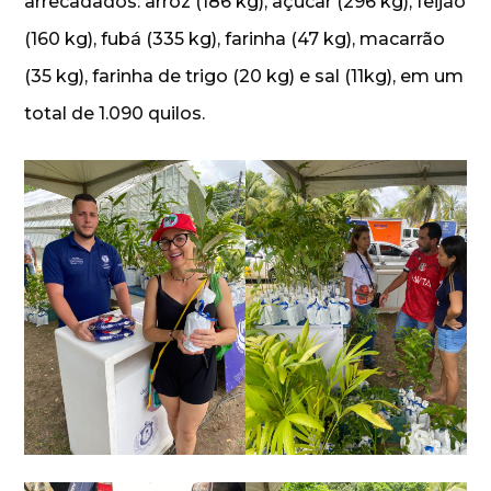
arrecadados: arroz (186 kg), açúcar (296 kg), feijão
(160 kg), fubá (335 kg), farinha (47 kg), macarrão
(35 kg), farinha de trigo (20 kg) e sal (11kg), em um
total de 1.090 quilos.