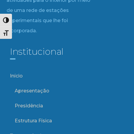
atividades para o interior por meio
de uma rede de estações
experimentais que lhe foi
Alternar alto contraste
incorporada.
Alternar tamanho da fonte
Institucional
Início
Apresentação
Presidência
Estrutura Física