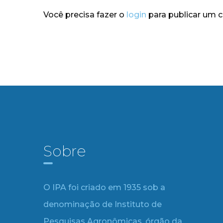
Você precisa fazer o
login
para publicar um 
Sobre
O IPA foi criado em 1935 sob a
denominação de Instituto de
Pesquisas Agronômicas, órgão da