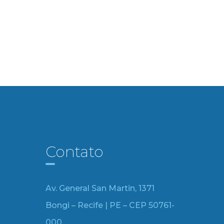
Contato
Av. General San Martin, 1371
Bongi – Recife | PE – CEP 50761-
000