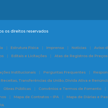
s os direitos reservados
ia
Estrutura Física
Imprensa
Notícias
Aviso d
os
Editais e Licitações
Atas de Registros de Preços
ções Institucionais
Perguntas Frequentes
Respons
Receitas, Transferências da União, Dívida Ativa e Renúnc
Obras Públicas
Convênios e Termos de Fomento
nos
Mapa de Contratos – IPA
Mapa de Diárias e Pa
IPA