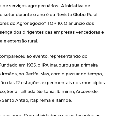
a de serviços agropecuários. A iniciativa de
o setor durante o ano é da Revista Globo Rural
lhores do Agronegócio” TOP 10. O anúncio dos
sença dos dirigentes das empresas vencedoras e
 e extensão rural.
, compareceu ao evento, representando do
 Fundado em 1935, o IPA inaugurou sua primeira
s Irmãos, no Recife. Mas, com o passar do tempo,
ação das 12 estações experimentais nos municípios
co, Serra Talhada, Sertânia, Ibimirim, Arcoverde,
e Santo Antão, Itapirema e Itambé.
o dos anos. Com atividades e novas tecnologias,