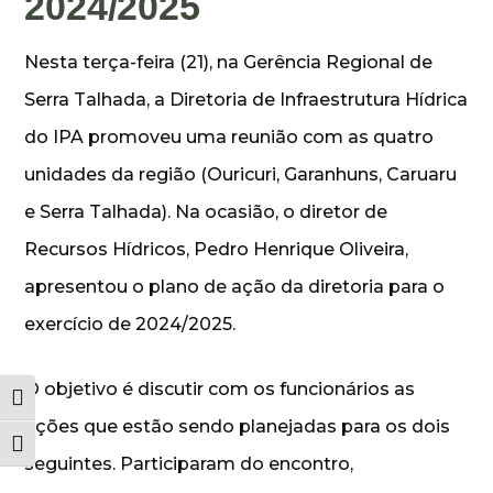
2024/2025
Nesta terça-feira (21), na Gerência Regional de
Serra Talhada, a Diretoria de Infraestrutura Hídrica
do IPA promoveu uma reunião com as quatro
unidades da região (Ouricuri, Garanhuns, Caruaru
e Serra Talhada). Na ocasião, o diretor de
Recursos Hídricos, Pedro Henrique Oliveira,
apresentou o plano de ação da diretoria para o
exercício de 2024/2025.
O objetivo é discutir com os funcionários as
Alternar alto contraste
ações que estão sendo planejadas para os dois
Alternar tamanho da fonte
seguintes. Participaram do encontro,