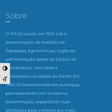
Sobre
O IPA foi criado em 1935 sob a
denominação de Instituto de
Pesquisas Agronômicas, órgão da
administração direta do Estado de
Pernambuco, com sede e
Alternar alto contraste
laboratórios na cidade do Recife. Em
Alternar tamanho da fonte
1960, foi transformado em autarquia,
permanecendo com a mesma
denominação, expandindo suas
atividades para o interior por meio