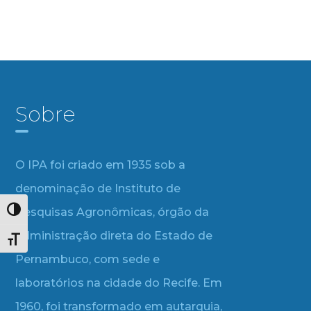
Sobre
O IPA foi criado em 1935 sob a
denominação de Instituto de
Pesquisas Agronômicas, órgão da
Alternar alto contraste
administração direta do Estado de
Alternar tamanho da fonte
Pernambuco, com sede e
laboratórios na cidade do Recife. Em
1960, foi transformado em autarquia,