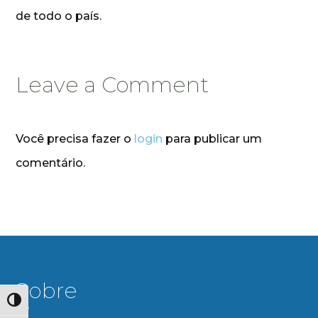
de todo o país.
Leave a Comment
Você precisa fazer o
login
para publicar um
comentário.
Sobre
Alternar alto contraste