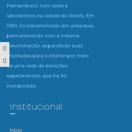
Pernambuco, com sede e
laboratórios na cidade do Recife. Em
1960, foi transformado em autarquia,
permanecendo com a mesma
denominação, expandindo suas
Alternar alto contraste
atividades para o interior por meio
Alternar tamanho da fonte
de uma rede de estações
experimentais que lhe foi
incorporada.
Institucional
Início