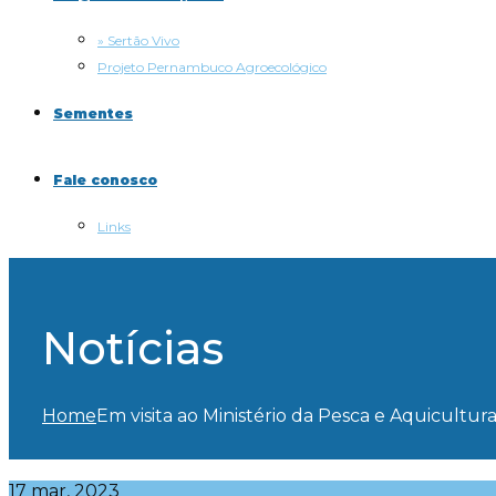
» Sertão Vivo
Projeto Pernambuco Agroecológico
Sementes
Fale conosco
Links
Notícias
Home
Em visita ao Ministério da Pesca e Aquicult
17 mar, 2023