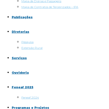
Mapa de Diárias e Passagens
Mapa de Contratos de Terceirizados – IPA
Publicações
Diretorias
Pesquisa
Extensão Rural
Serviços
Ouvidoria
Feneaf 2025
Feneaf 2024
Programas e Projetos