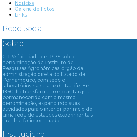
Notícias
Galeria de Fotos
Links
Rede Social
Sobre
O IPA foi criado em 1935 sob a
denominação de Instituto de
Pesquisas Agronômicas, órgão da
administração direta do Estado de
Pernambuco, com sede e
laboratórios na cidade do Recife. Em
1960, foi transformado em autarquia,
permanecendo com a mesma
denominação, expandindo suas
atividades para o interior por meio de
uma rede de estações experimentais
que lhe foi incorporada.
Institucional