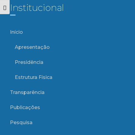
Institucional
Alternar tamanho da fonte
Início
Apresentação
Presidência
Estrutura Física
Transparência
Publicações
Pesquisa