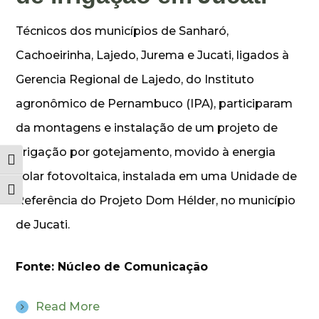
Técnicos dos municípios de Sanharó,
Cachoeirinha, Lajedo, Jurema e Jucati, ligados à
Gerencia Regional de Lajedo, do Instituto
agronômico de Pernambuco (IPA), participaram
da montagens e instalação de um projeto de
irrigação por gotejamento, movido à energia
Alternar alto contraste
solar fotovoltaica, instalada em uma Unidade de
Alternar tamanho da fonte
Referência do Projeto Dom Hélder, no município
de Jucati.
Fonte: Núcleo de Comunicação
Read More