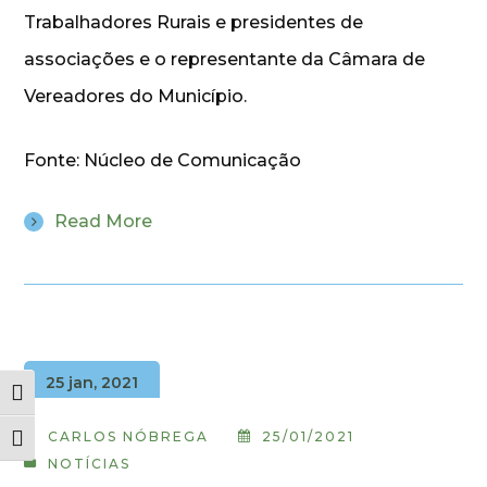
Trabalhadores Rurais e presidentes de
associações e o representante da Câmara de
Vereadores do Município.
Fonte: Núcleo de Comunicação
Read More
25 jan, 2021
Alternar alto contraste
CARLOS NÓBREGA
25/01/2021
Alternar tamanho da fonte
NOTÍCIAS