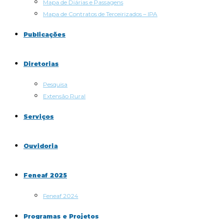
Mapa de Diárias e Passagens
Mapa de Contratos de Terceirizados – IPA
Publicações
Diretorias
Pesquisa
Extensão Rural
Serviços
Ouvidoria
Feneaf 2025
Feneaf 2024
Programas e Projetos