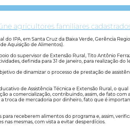
úne agricultores familiares cadastra
icipal do IPA, em Santa Cruz da Baixa Verde, Gerência Re
de Aquisição de Alimentos).
poio do supervisor de Extensão Rural, Tito Antônio Ferraz
atividades, definida para 31 de janeiro, para realização d
etivo de dinamizar o processo de prestação de assistênci
ducativo de Assistência Técnica e Extensão Rural, o qu
ão a comercialização, contribuindo, assim, de fato com a
a troca de mercadoria por dinheiro, fato que é importa
 para receberem alimentos do programa e, assim, verifica
nas mesmas, com vista a evitar desperdícios.