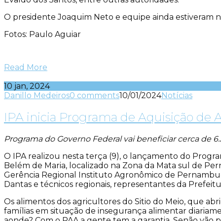
O presidente Joaquim Neto e equipe ainda estiveram n
Fotos: Paulo Aguiar
Read More
10 jan, 2024
Danillo Medeiros
0 comments
10/01/2024
Notícias
IPA inicia Programa de Aquisição de
Programa do Governo Federal vai beneficiar cerca de 6.
O IPA realizou nesta terça (9), o lançamento do Progr
Belém de Maria, localizado na Zona da Mata sul de Per
Gerência Regional Instituto Agronômico de Pernambuco 
Dantas e técnicos regionais, representantes da Prefeitur
Os alimentos dos agricultores do Sitio do Meio, que ab
famílias em situação de insegurança alimentar diariame
aonde? Com o PAA a gente tem a garantia. Senão vão pra