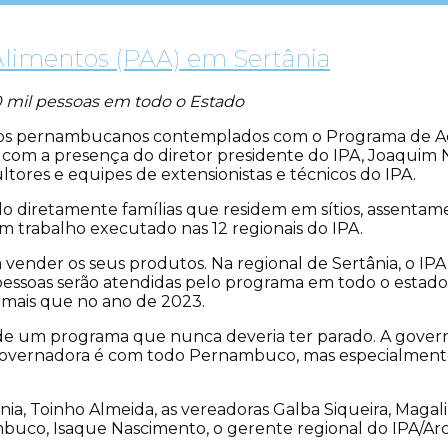
Alimentos (PAA) em Sertânia
0 mil pessoas em todo o Estado
pios pernambucanos contemplados com o Programa de Aqu
, com a presença do diretor presidente do IPA, Joaquim 
cultores e equipes de extensionistas e técnicos do IPA.
o diretamente famílias que residem em sítios, assenta
trabalho executado nas 12 regionais do IPA.
a vender os seus produtos. Na regional de Sertânia, o IP
l pessoas serão atendidas pelo programa em todo o esta
a mais que no ano de 2023.
de um programa que nunca deveria ter parado. A govern
overnadora é com todo Pernambuco, mas especialment
nia, Toinho Almeida, as vereadoras Galba Siqueira, Magal
uco, Isaque Nascimento, o gerente regional do IPA/Arco