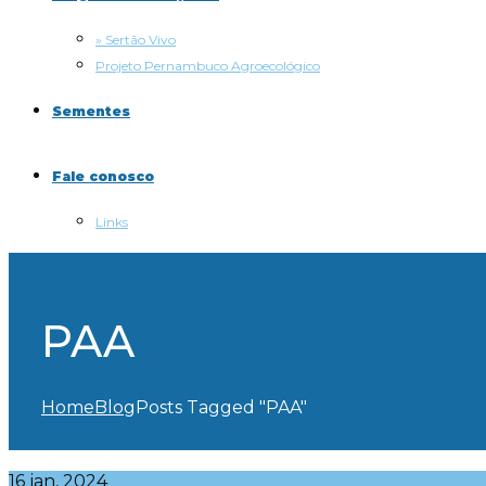
» Sertão Vivo
Projeto Pernambuco Agroecológico
Sementes
Fale conosco
Links
PAA
Home
Blog
Posts Tagged "PAA"
16 jan, 2024