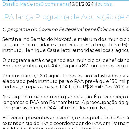
Danillo Medeiros
0 comments
16/01/2024
Notícias
IPA lança Programa de Aquisição de 
O programa do Governo Federal vai beneficiar cerca 15
Sertânia, no Sertão do Moxotó, é mais um dos municí
lançamento na cidade aconteceu nesta terça-feira (16)
instituto, Henrique Castelletti, autoridades locais, agri
O programa está chegando aos municípios, beneficiand
Em Pernambuco, o PAA chagará a 87 municípios, em um 
Por enquanto, 1.610 agricultores estão cadastrados par
elaborado pelo instituto para o PAA prevê que 150 mi
Federal, o repasse para o IPA foi de R$ 8 milhões, 70% 
“Isso aqui é uma pequena grande ação. É o recomeço 
lançamos o PAA em Pernambuco. A preocupação da g
programas como o PAA”, afirmou Joaquim Neto.
Estiveram presentes ao evento, o vice-prefeito de Sertâ
extensionista do IPA e coordenador do PAA em Pernamb
Evaldo dos Santos, entre outras autoridades.