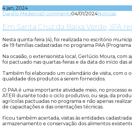
4 jan, 2024
Danillo Medeiros
0 comments
04/01/2024
Notícias
Em Santa Cruz da Baixa Verde, IPA re
Nesta quinta-feira (4), foi realizada no escritório mun
de 19 famílias cadastradas no programa PAA (Programa 
Na ocasião, o extensionista local, Gerlúcio Moura, com a
foi pactuado nas quartas-feiras e da data do início das 
Também foi elaborado um calendário de visita, com o obj
qualidade dos produtos a serem fornecidos.
O PAA é uma importante atividade meio, no processo e
ATER durante todo o ciclo produtivo, ou seja, da produç
agrícolas pactuadas no programa e não apenas realizar 
de capacitações e das orientações técnicas.
Ficou também acertada, visitas às entidades cadastradas
armazenamento e conservação dos alimentos existentes 