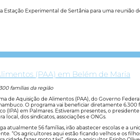
a Estação Experimental de Sertânia para uma reunião de
 Alimentos (PAA) em Belém de Maria
300 famílias da região
ama de Aquisição de Alimentos (PAA), do Governo Federa
nambuco. O programa vai beneficiar diretamente 6.300 fa
(IPA) em Palmares. Estiveram presentes, o presidente d
a local, dos sindicatos, associações e ONGs.
riga atualmente 56 famílias, irão abastecer escolas e a
nte. “Os agricultores aqui estão ficando velhos e os fil
 cidade fazer moto táxi”, disse o agricultor Erinho Oliv