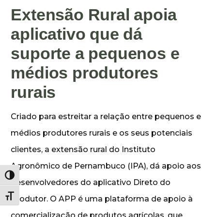
Extensão Rural apoia
aplicativo que dá
suporte a pequenos e
médios produtores
rurais
Criado para estreitar a relação entre pequenos e
médios produtores rurais e os seus potenciais
clientes, a extensão rural do Instituto
Agronômico de Pernambuco (IPA), dá apoio aos
Alternar alto contraste
desenvolvedores do aplicativo Direto do
Alternar tamanho da fonte
Produtor. O APP é uma plataforma de apoio à
comercialização de produtos agrícolas, que