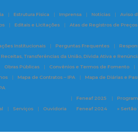
ia
Estrutura Física
Imprensa
Notícias
Aviso d
os
Editais e Licitações
Atas de Registros de Preços
ções Institucionais
Perguntas Frequentes
Respons
Receitas, Transferências da União, Dívida Ativa e Renúnc
Obras Públicas
Convênios e Termos de Fomento
nos
Mapa de Contratos – IPA
Mapa de Diárias e Pa
IPA
Feneaf 2025
Programa
al
Serviços
Ouvidoria
Feneaf 2024
» Sertão