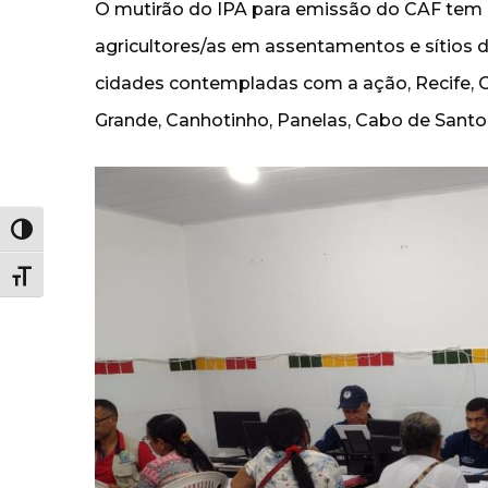
O mutirão do IPA para emissão do CAF tem 
agricultores/as em assentamentos e sítios 
cidades contempladas com a ação, Recife, C
Grande, Canhotinho, Panelas, Cabo de Santo
Alternar alto contraste
Alternar tamanho da fonte