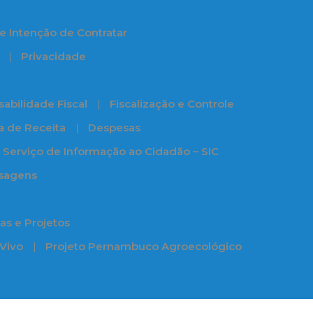
e Intenção de Contratar
Privacidade
abilidade Fiscal
Fiscalização e Controle
ia de Receita
Despesas
Serviço de Informação ao Cidadão – SIC
ssagens
s e Projetos
 Vivo
Projeto Pernambuco Agroecológico