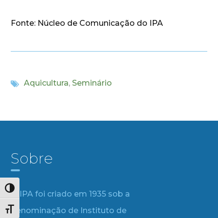
Fonte: Núcleo de Comunicação do IPA
Aquicultura
,
Seminário
Sobre
Alternar alto contraste
O IPA foi criado em 1935 sob a
denominação de Instituto de
Alternar tamanho da fonte