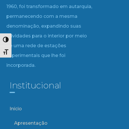
1960, foi transformado em autarquia,
permanecendo com a mesma
denominação, expandindo suas
atividades para o interior por meio
Alternar alto contraste
de uma rede de estações
Alternar tamanho da fonte
experimentais que lhe foi
incorporada.
Institucional
Início
Apresentação