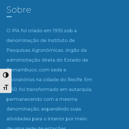
Sobre
O IPA foi criado em 1935 sob a
denominação de Instituto de
Pesquisas Agronômicas, órgão da
administração direta do Estado de
Pernambuco, com sede e
Alternar alto contraste
laboratórios na cidade do Recife. Em
Alternar tamanho da fonte
1960, foi transformado em autarquia,
permanecendo com a mesma
denominação, expandindo suas
atividades para o interior por meio
de uma rede de estações