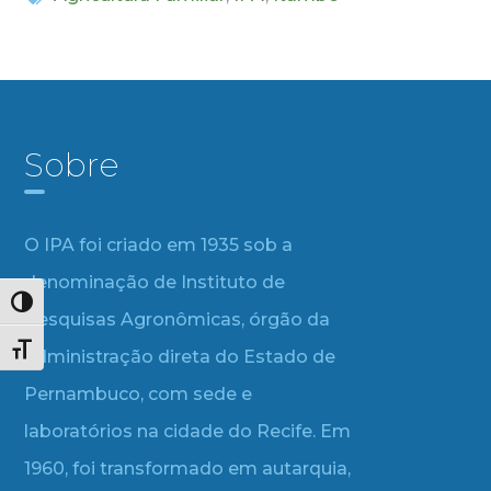
Sobre
O IPA foi criado em 1935 sob a
denominação de Instituto de
Alternar alto contraste
Pesquisas Agronômicas, órgão da
Alternar tamanho da fonte
administração direta do Estado de
Pernambuco, com sede e
laboratórios na cidade do Recife. Em
1960, foi transformado em autarquia,