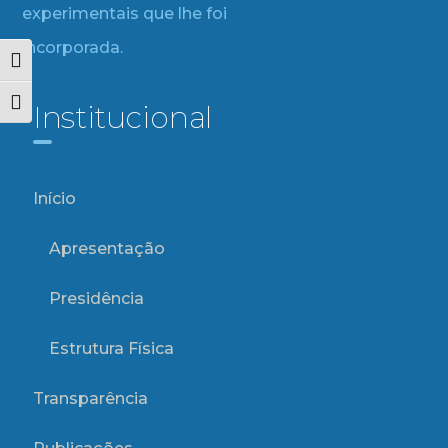
experimentais que lhe foi
incorporada.
Alternar alto contraste
Alternar tamanho da fonte
Institucional
Início
Apresentação
Presidência
Estrutura Física
Transparência