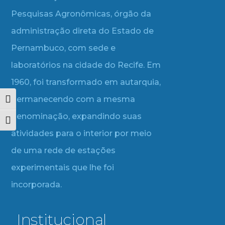
Pesquisas Agronômicas, órgão da
administração direta do Estado de
Pernambuco, com sede e
laboratórios na cidade do Recife. Em
1960, foi transformado em autarquia,
permanecendo com a mesma
Alternar alto contraste
denominação, expandindo suas
Alternar tamanho da fonte
atividades para o interior por meio
de uma rede de estações
experimentais que lhe foi
incorporada.
Institucional