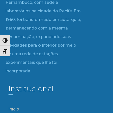
Pernambuco, com sede e
laboratórios na cidade do Recife. Em
1960, foi transformado em autarquia,
permanecendo com a mesma
denominação, expandindo suas
Alternar alto contraste
atividades para o interior por meio
Alternar tamanho da fonte
de uma rede de estações
experimentais que lhe foi
incorporada.
Institucional
Início