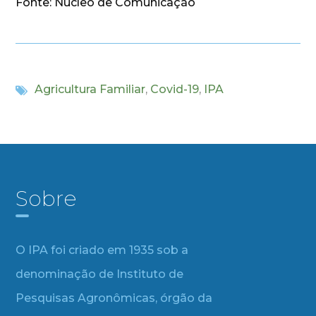
Fonte: Núcleo de Comunicação
Agricultura Familiar
,
Covid-19
,
IPA
Sobre
O IPA foi criado em 1935 sob a
denominação de Instituto de
Pesquisas Agronômicas, órgão da