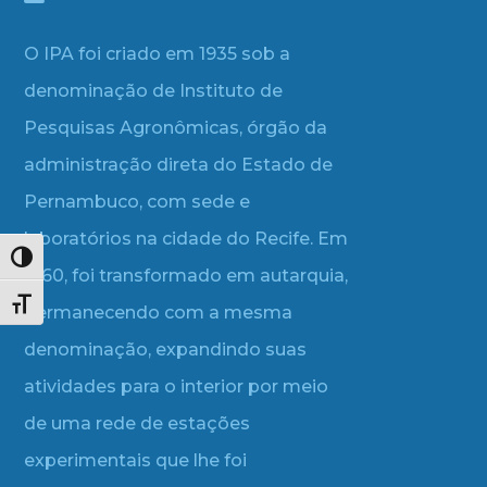
O IPA foi criado em 1935 sob a
denominação de Instituto de
Pesquisas Agronômicas, órgão da
administração direta do Estado de
Pernambuco, com sede e
laboratórios na cidade do Recife. Em
Alternar alto contraste
1960, foi transformado em autarquia,
Alternar tamanho da fonte
permanecendo com a mesma
denominação, expandindo suas
atividades para o interior por meio
de uma rede de estações
experimentais que lhe foi