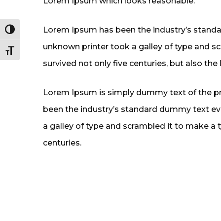
Lorem Ipsum which looks reasonable.
Lorem Ipsum has been the industry’s standa
Alternar alto contraste
unknown printer took a galley of type and s
Alternar tamanho da fonte
survived not only five centuries, but also the 
Lorem Ipsum is simply dummy text of the pr
been the industry’s standard dummy text ev
a galley of type and scrambled it to make a 
centuries.