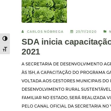
CARLOS NÓBREGA
25/11/2020
SDA inicia capacitação
Alternar alto contraste
2021
Alternar tamanho da fonte
A SECRETARIA DE DESENVOLVIMENTO AGRÁR
ÀS 15H, A CAPACITAÇÃO DO PROGRAMA GA
VOLTADA AOS GESTORES MUNICIPAIS DO
DESENVOLVIMENTO RURAL SUSTENTÁVEL 
FAMILIAR NO ESTADO, SERÁ REALIZADA 
PELO CANAL OFICIAL DA SECRETARIA N