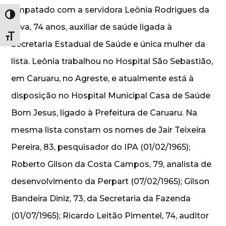
empatado com a servidora Leônia Rodrigues da
Alternar alto contraste
Silva, 74 anos, auxiliar de saúde ligada à
Alternar tamanho da fonte
Secretaria Estadual de Saúde e única mulher da
lista. Leônia trabalhou no Hospital São Sebastião,
em Caruaru, no Agreste, e atualmente está à
disposição no Hospital Municipal Casa de Saúde
Bom Jesus, ligado à Prefeitura de Caruaru. Na
mesma lista constam os nomes de Jair Teixeira
Pereira, 83, pesquisador do IPA (01/02/1965);
Roberto Gilson da Costa Campos, 79, analista de
desenvolvimento da Perpart (07/02/1965); Gilson
Bandeira Diniz, 73, da Secretaria da Fazenda
(01/07/1965); Ricardo Leitão Pimentel, 74, auditor