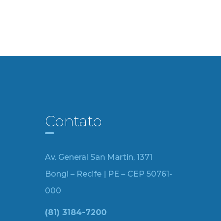
Contato
Av. General San Martin, 1371
Bongi – Recife | PE – CEP 50761-
000
(81) 3184-7200