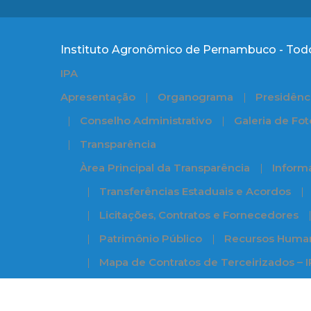
Instituto Agronômico de Pernambuco - Todo
IPA
Apresentação
Organograma
Presidênc
Conselho Administrativo
Galeria de Fot
Transparência
Àrea Principal da Transparência
Informa
Transferências Estaduais e Acordos
Licitações, Contratos e Fornecedores
Patrimônio Público
Recursos Huma
Mapa de Contratos de Terceirizados – 
Diretorias
Publicações
Pesquisa
Extensão Rur