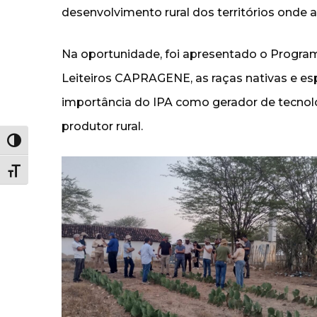
desenvolvimento rural dos territórios onde 
Na oportunidade, foi apresentado o Progr
Leiteiros CAPRAGENE, as raças nativas e esp
importância do IPA como gerador de tecnolo
produtor rural.
Alternar alto contraste
Alternar tamanho da fonte