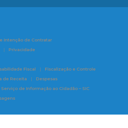
e Intenção de Contratar
Privacidade
abilidade Fiscal
Fiscalização e Controle
ia de Receita
Despesas
Serviço de Informação ao Cidadão – SIC
ssagens
s e Projetos
 Vivo
Projeto Pernambuco Agroecológico