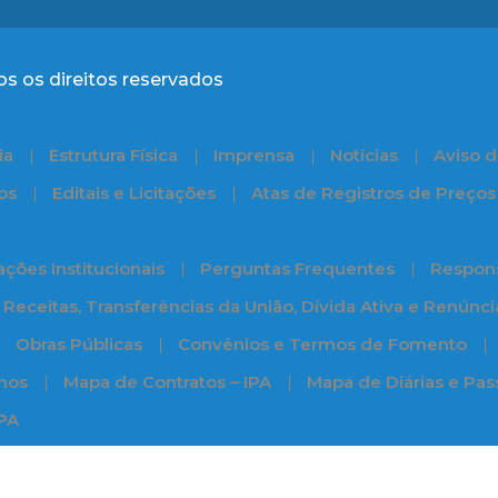
s os direitos reservados
ia
Estrutura Física
Imprensa
Notícias
Aviso d
os
Editais e Licitações
Atas de Registros de Preços
ções Institucionais
Perguntas Frequentes
Respons
Receitas, Transferências da União, Dívida Ativa e Renúnc
Obras Públicas
Convênios e Termos de Fomento
nos
Mapa de Contratos – IPA
Mapa de Diárias e Pa
IPA
Feneaf 2025
Programa
al
Serviços
Ouvidoria
Feneaf 2024
» Sertão