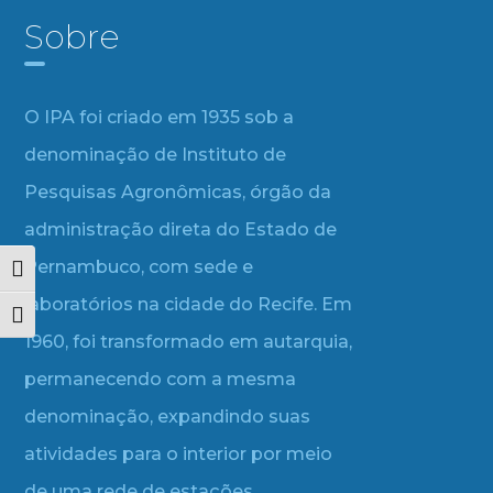
Sobre
O IPA foi criado em 1935 sob a
denominação de Instituto de
Pesquisas Agronômicas, órgão da
administração direta do Estado de
Pernambuco, com sede e
Alternar alto contraste
laboratórios na cidade do Recife. Em
Alternar tamanho da fonte
1960, foi transformado em autarquia,
permanecendo com a mesma
denominação, expandindo suas
atividades para o interior por meio
de uma rede de estações