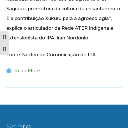
Sagrado, promotora da cultura do encantamento.
É a contribuição Xukuru para a agroecologia”,
explica o articulador da Rede ATER Indígena e
extensionista do IPA, Iran Nordônio.
Alternar alto contraste
Alternar tamanho da fonte
Fonte: Núcleo de Comunicação do IPA
Read More
Sobre