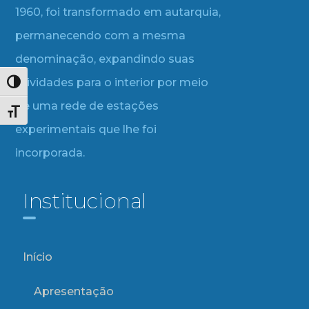
1960, foi transformado em autarquia,
permanecendo com a mesma
denominação, expandindo suas
atividades para o interior por meio
Alternar alto contraste
de uma rede de estações
Alternar tamanho da fonte
experimentais que lhe foi
incorporada.
Institucional
Início
Apresentação