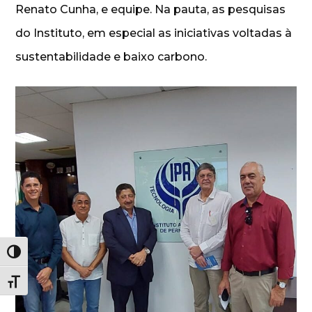
Renato Cunha, e equipe. Na pauta, as pesquisas
do Instituto, em especial as iniciativas voltadas à
sustentabilidade e baixo carbono.
Alternar alto contraste
Alternar tamanho da fonte