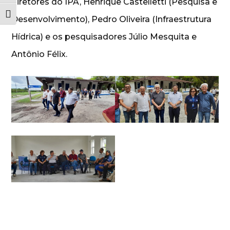
diretores do IPA, Henrique Castelletti (Pesquisa e
Alternar tamanho da fonte
Desenvolvimento), Pedro Oliveira (Infraestrutura
Hídrica) e os pesquisadores Júlio Mesquita e
Antônio Félix.