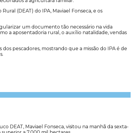
cionados à agricultara familiar.
 Rural (DEAT) do IPA, Maviael Fonseca, e os
egularizar um documento tão necessário na vida
omo a aposentadoria rural, o auxílio natalidade, vendas
s dos pescadores, mostrando que a missão do IPA é de
s.
co DEAT, Maviael Fonseca, visitou na manhã da sexta-
 superior a 7.000 mil hectares.