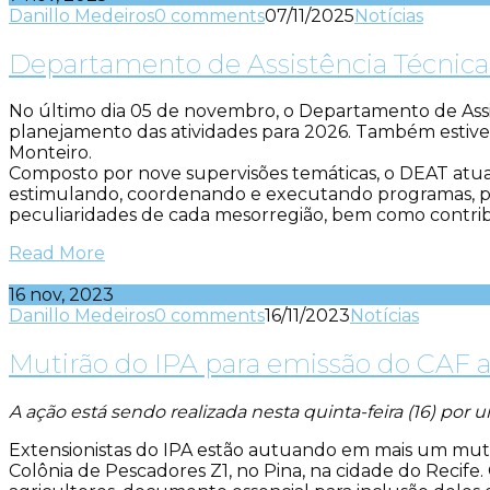
Danillo Medeiros
0 comments
07/11/2025
Notícias
Departamento de Assistência Técnica 
No último dia 05 de novembro, o Departamento de Assi
planejamento das atividades para 2026. Também estivera
Monteiro.
Composto por nove supervisões temáticas, o DEAT atua
estimulando, coordenando e executando programas, proje
peculiaridades de cada mesorregião, bem como contribu
Read More
16 nov, 2023
Danillo Medeiros
0 comments
16/11/2023
Notícias
Mutirão do IPA para emissão do CAF 
A ação está sendo realizada nesta quinta-feira (16) por 
Extensionistas do IPA estão autuando em mais um mutirão
Colônia de Pescadores Z1, no Pina, na cidade do Reci