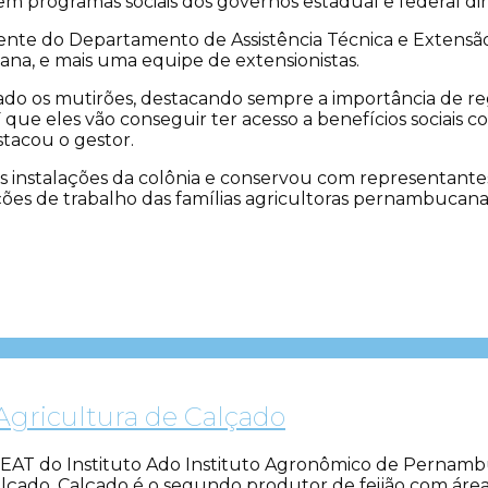
m programas sociais dos governos estadual e federal dire
rente do Departamento de Assistência Técnica e Extensão
ana, e mais uma equipe de extensionistas.
iado os mutirões, destacando sempre a importância de r
 que eles vão conseguir ter acesso a benefícios sociais c
stacou o gestor.
s instalações da colônia e conservou com representante
ções de trabalho das famílias agricultoras pernambucana
 Agricultura de Calçado
EAT do Instituto Ado Instituto Agronômico de Pernambu
Calçado. Calçado é o segundo produtor de feijão com área