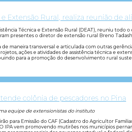
e Extensão Rural, realiza reunião de 
stência Técnica e Extensão Rural (DEAT), reuniu todo o
m presentes o diretor de extensão rural Breno Tadashi I
 de maneira transversal e articulada com outras gerên
tos, ações e atividades de assistência técnica e extensã
indo para a promoção do desenvolvimento rural sustentá
atende colônia de pescadores no Pina
uma equipe de extensionistas do instituto
 para Emissão do CAF (Cadastro do Agricultor Familiar). 
fe. O IPA vem promovendo mutirões nos municípios perna