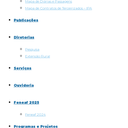
Mapa de Diárias e Passagens
Mapa de Contratos de Terceirizados – IPA
Publicações
Diretorias
Pesquisa
Extensão Rural
Serviços
Ouvidoria
Feneaf 2025
Feneaf 2024
Programas e Projetos