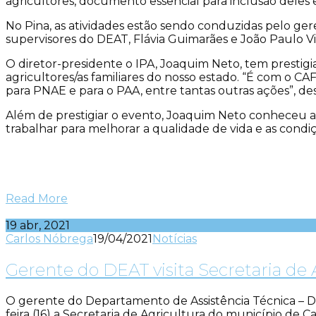
agricultores, documento essencial para inclusão deles e
No Pina, as atividades estão sendo conduzidas pelo ge
supervisores do DEAT, Flávia Guimarães e João Paulo Vi
O diretor-presidente o IPA, Joaquim Neto, tem prestig
agricultores/as familiares do nosso estado. “É com o CAF
para PNAE e para o PAA, entre tantas outras ações”, de
Além de prestigiar o evento, Joaquim Neto conheceu a
trabalhar para melhorar a qualidade de vida e as condi
Read More
19 abr, 2021
Carlos Nóbrega
19/04/2021
Notícias
Gerente do DEAT visita Secretaria de
O gerente do Departamento de Assistência Técnica – D
feira (16) a Secretaria de Agricultura do município de 