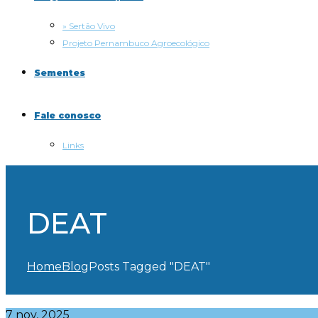
» Sertão Vivo
Projeto Pernambuco Agroecológico
Sementes
Fale conosco
Links
DEAT
Home
Blog
Posts Tagged "DEAT"
7 nov, 2025