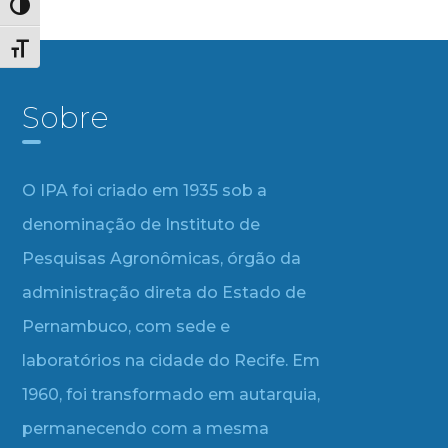
Alternar alto contraste
Alternar tamanho da fonte
Sobre
O IPA foi criado em 1935 sob a
denominação de Instituto de
Pesquisas Agronômicas, órgão da
administração direta do Estado de
Pernambuco, com sede e
laboratórios na cidade do Recife. Em
1960, foi transformado em autarquia,
permanecendo com a mesma