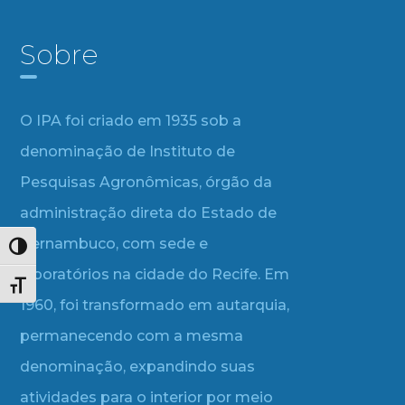
Sobre
O IPA foi criado em 1935 sob a
denominação de Instituto de
Pesquisas Agronômicas, órgão da
administração direta do Estado de
Pernambuco, com sede e
Alternar alto contraste
laboratórios na cidade do Recife. Em
Alternar tamanho da fonte
1960, foi transformado em autarquia,
permanecendo com a mesma
denominação, expandindo suas
atividades para o interior por meio