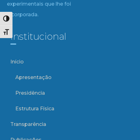
experimentais que lhe foi
incorporada.
Alternar alto contraste
Alternar tamanho da fonte
Institucional
Início
Apresentação
Presidência
Estrutura Física
Transparência
Publicações