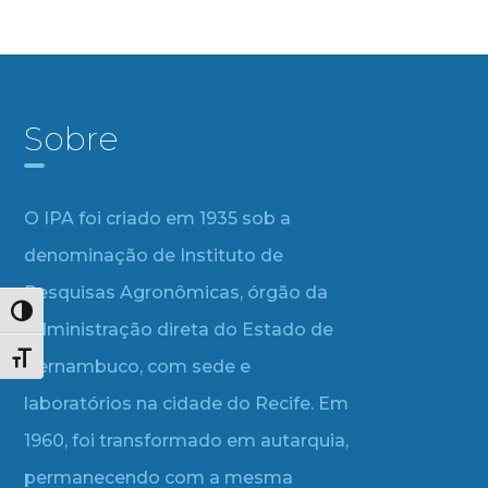
Sobre
O IPA foi criado em 1935 sob a
denominação de Instituto de
Pesquisas Agronômicas, órgão da
Alternar alto contraste
administração direta do Estado de
Alternar tamanho da fonte
Pernambuco, com sede e
laboratórios na cidade do Recife. Em
1960, foi transformado em autarquia,
permanecendo com a mesma