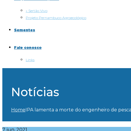
» Sertão Vivo
Projeto Pernambuco Agroecológico
Sementes
Fale conosco
Links
Notícias
Home
IPA lamenta a morte do engenheiro de pesca 
7 jun, 2021