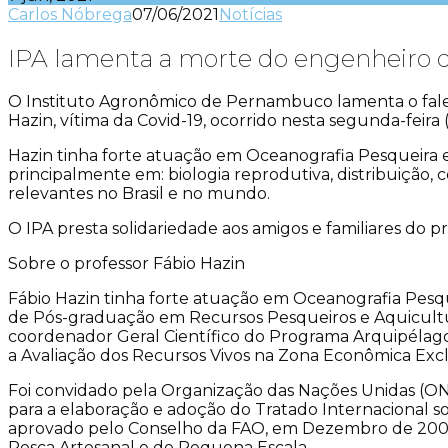
Carlos Nóbrega
07/06/2021
Notícias
IPA lamenta a morte do engenheiro d
O Instituto Agronômico de Pernambuco lamenta o falec
Hazin, vítima da Covid-19, ocorrido nesta segunda-feira (
Hazin tinha forte atuação em Oceanografia Pesqueira 
principalmente em: biologia reprodutiva, distribuição,
relevantes no Brasil e no mundo.
O IPA presta solidariedade aos amigos e familiares do 
Sobre o professor Fábio Hazin
Fábio Hazin tinha forte atuação em Oceanografia Pesq
de Pós-graduação em Recursos Pesqueiros e Aquicultu
coordenador Geral Científico do Programa Arquipélag
a Avaliação dos Recursos Vivos na Zona Econômica Exclu
Foi convidado pela Organização das Nações Unidas (ONU
para a elaboração e adoção do Tratado Internacional s
aprovado pelo Conselho da FAO, em Dezembro de 2009;
Pesca Artesanal e de Pequena Escala.