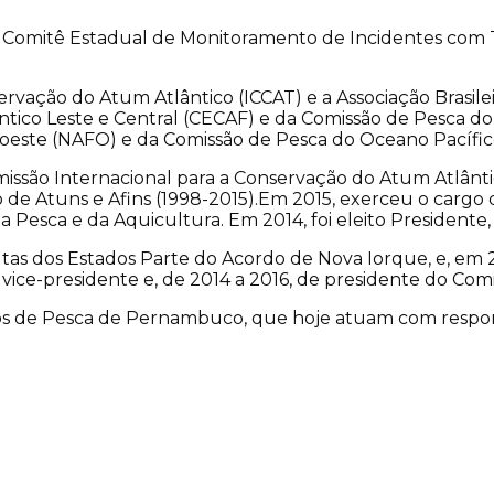
o Comitê Estadual de Monitoramento de Incidentes com
vação do Atum Atlântico (ICCAT) e a Associação Brasilei
ântico Leste e Central (CECAF) e da Comissão de Pesca 
roeste (NAFO) e da Comissão de Pesca do Oceano Pacífi
omissão Internacional para a Conservação do Atum Atlânt
de Atuns e Afins (1998-2015).Em 2015, exerceu o cargo d
da Pesca e da Aquicultura. Em 2014, foi eleito Presiden
tas dos Estados Parte do Acordo de Nova Iorque, e, em 20
 vice-presidente e, de 2014 a 2016, de presidente do Com
os de Pesca de Pernambuco, que hoje atuam com respons