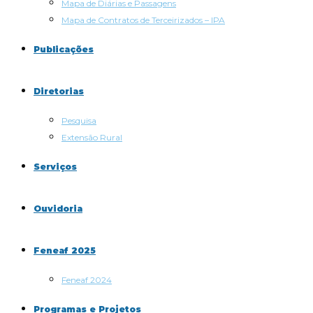
Mapa de Diárias e Passagens
Mapa de Contratos de Terceirizados – IPA
Publicações
Diretorias
Pesquisa
Extensão Rural
Serviços
Ouvidoria
Feneaf 2025
Feneaf 2024
Programas e Projetos