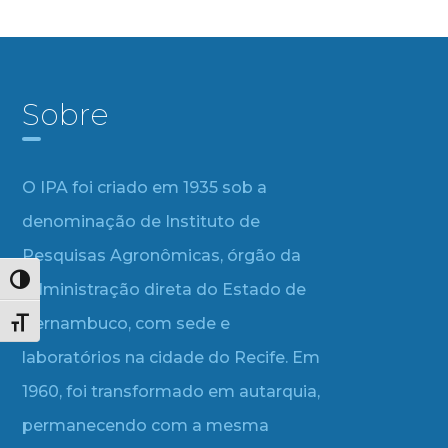
Sobre
O IPA foi criado em 1935 sob a
denominação de Instituto de
Pesquisas Agronômicas, órgão da
Alternar alto contraste
administração direta do Estado de
Pernambuco, com sede e
Alternar tamanho da fonte
laboratórios na cidade do Recife. Em
1960, foi transformado em autarquia,
permanecendo com a mesma