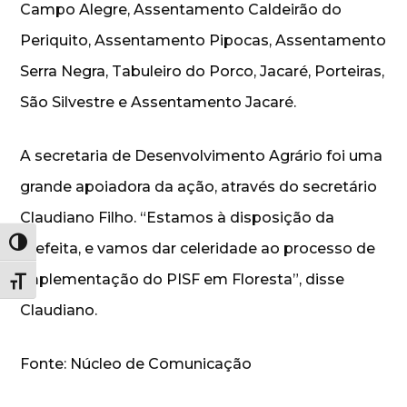
Campo Alegre, Assentamento Caldeirão do
Periquito, Assentamento Pipocas, Assentamento
Serra Negra, Tabuleiro do Porco, Jacaré, Porteiras,
São Silvestre e Assentamento Jacaré.
A secretaria de Desenvolvimento Agrário foi uma
grande apoiadora da ação, através do secretário
Claudiano Filho. “Estamos à disposição da
Alternar alto contraste
prefeita, e vamos dar celeridade ao processo de
implementação do PISF em Floresta”, disse
Alternar tamanho da fonte
Claudiano.
Fonte: Núcleo de Comunicação