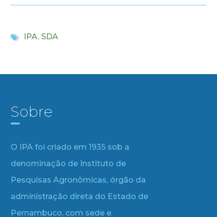
IPA
,
SDA
Sobre
O IPA foi criado em 1935 sob a
denominação de Instituto de
Pesquisas Agronômicas, órgão da
administração direta do Estado de
Pernambuco, com sede e