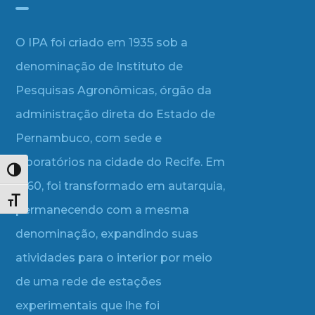
O IPA foi criado em 1935 sob a
denominação de Instituto de
Pesquisas Agronômicas, órgão da
administração direta do Estado de
Pernambuco, com sede e
laboratórios na cidade do Recife. Em
Alternar alto contraste
1960, foi transformado em autarquia,
Alternar tamanho da fonte
permanecendo com a mesma
denominação, expandindo suas
atividades para o interior por meio
de uma rede de estações
experimentais que lhe foi