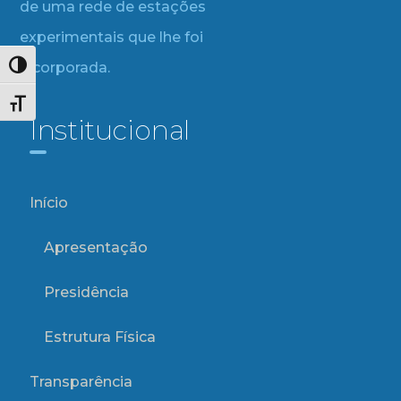
de uma rede de estações
experimentais que lhe foi
incorporada.
Alternar alto contraste
Alternar tamanho da fonte
Institucional
Início
Apresentação
Presidência
Estrutura Física
Transparência