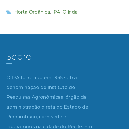
Horta Orgânica
,
IPA
,
Olinda
Sobre
O IPA foi criado em 1935 sob a
denominação de Instituto de
Pesquisas Agronômicas, órgão da
administração direta do Estado de
Pernambuco, com sede e
laboratórios na cidade do Recife. Em